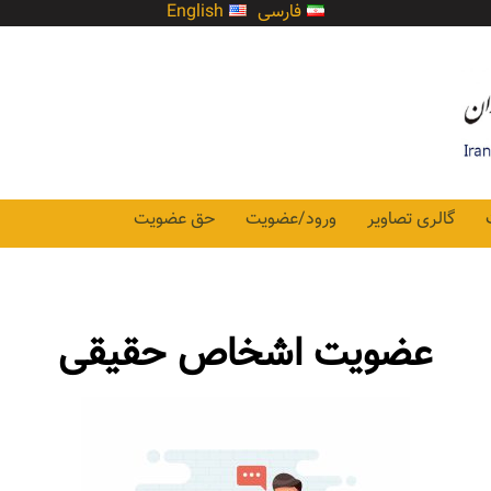
فارسی
English
گالری تصاویر
ورود/عضویت
حق عضویت
عضویت اشخاص حقیقی